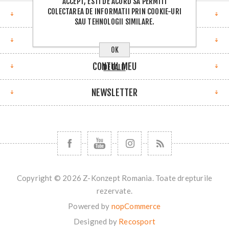
ACCEPT, ESTI DE ACORD SA PERMITI
COLECTAREA DE INFORMATII PRIN COOKIE-URI
ADRESA
SAU TEHNOLOGII SIMILARE.
INFORMATII
OK
CONTUL MEU
DETALII
NEWSLETTER
Copyright © 2026 Z-Konzept Romania. Toate drepturile
rezervate.
Powered by
nopCommerce
Designed by
Recosport