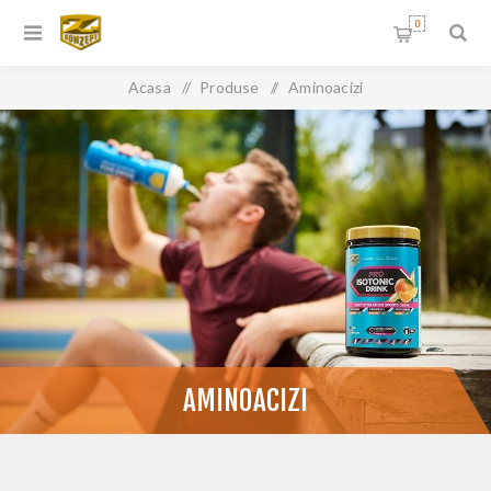
0
Acasa
/
Produse
/
Aminoacizi
AMINOACIZI