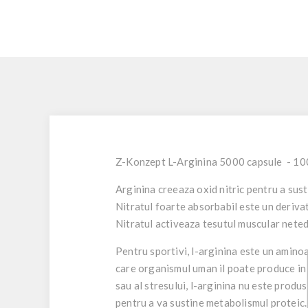
Z-Konzept L-Arginina 5000 capsule - 10
Arginina creeaza oxid nitric pentru a sus
Nitratul foarte absorbabil este un derivat
Nitratul activeaza tesutul muscular neted 
Pentru sportivi, l-arginina este un amino
care organismul uman il poate produce in m
sau al stresului, l-arginina nu este prod
pentru a va sustine metabolismul proteic.