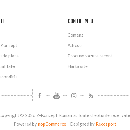
II
CONTUL MEU
Comenzi
-Konzept
Adrese
i de plata
Produse vazute recent
ialitate
Harta site
 conditii
Copyright © 2026 Z-Konzept Romania. Toate drepturile rezervate
Powered by
nopCommerce
Designed by
Recosport