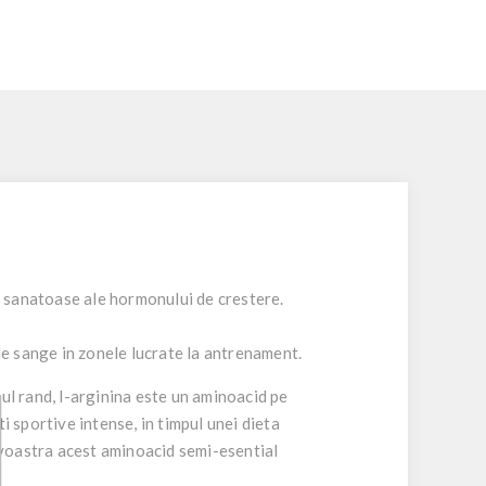
ri sanatoase ale hormonului de crestere.
de sange in zonele lucrate la antrenament.
ul rand, l-arginina este un aminoacid pe
 sportive intense, in timpul unei dieta
eavoastra acest aminoacid semi-esential