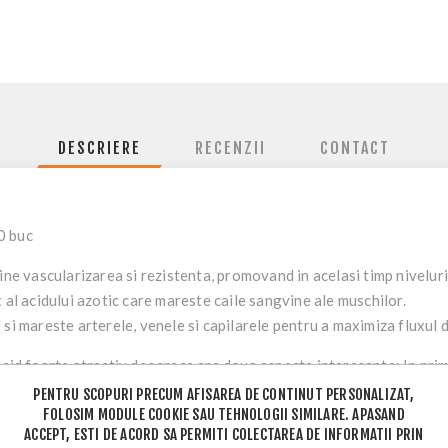
DESCRIERE
RECENZII
CONTACT
0 buc
tine vascularizarea si rezistenta, promovand in acelasi timp nivelu
 al acidului azotic care mareste caile sangvine ale muschilor.
si mareste arterele, venele si capilarele pentru a maximiza fluxul 
acid foarte atractiv deoarece are doua aspecte interesante: In prim
od normal din l-glicina si l-metionina. Dar in momente cu activitati
PENTRU SCOPURI PRECUM AFISAREA DE CONTINUT PERSONALIZAT,
FOLOSIM MODULE COOKIE SAU TEHNOLOGII SIMILARE. APASAND
usa suficient. Prin urmare, este important sa oferiti corpului dumn
ACCEPT, ESTI DE ACORD SA PERMITI COLECTAREA DE INFORMATII PRIN