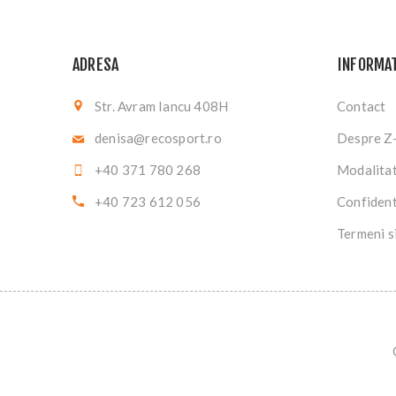
ADRESA
INFORMAT
Str. Avram Iancu 408H
Contact
denisa@recosport.ro
Despre Z
+40 371 780 268
Modalitat
+40 723 612 056
Confident
Termeni si