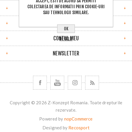
ACCEPT, ESTI DE ACORD SA PERMITI
COLECTAREA DE INFORMATII PRIN COOKIE-URI
ADRESA
SAU TEHNOLOGII SIMILARE.
INFORMATII
OK
CONTUL MEU
DETALII
NEWSLETTER
Copyright © 2026 Z-Konzept Romania. Toate drepturile
rezervate.
Powered by
nopCommerce
Designed by
Recosport