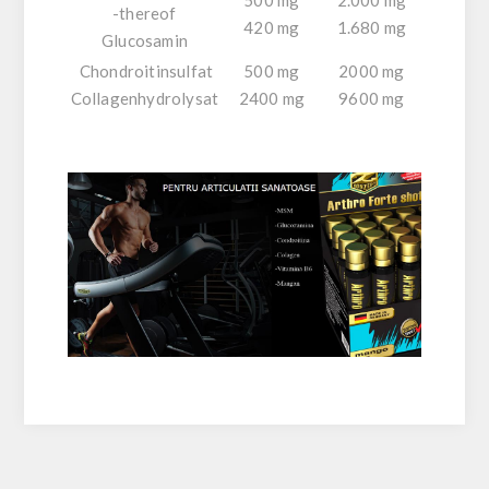
-thereof
420 mg
1.680 mg
Glucosamin
Chondroitinsulfat
500 mg
2000 mg
Collagenhydrolysat
2400 mg
9600 mg