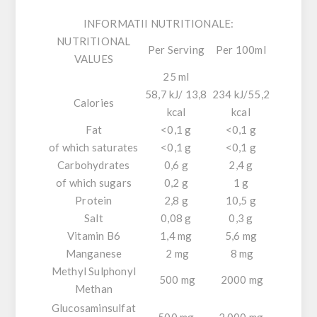
INFORMATII NUTRITIONALE:
NUTRITIONAL
Per Serving
Per 100ml
VALUES
25 ml
58,7 kJ/ 13,8
234 kJ/55,2
Calories
kcal
kcal
Fat
<0,1 g
<0,1 g
of which saturates
<0,1 g
<0,1 g
Carbohydrates
0,6 g
2,4 g
of which sugars
0,2 g
1 g
Protein
2,8 g
10,5 g
Salt
0,08 g
0,3 g
Vitamin B6
1,4 mg
5,6 mg
Manganese
2 mg
8 mg
Methyl Sulphonyl
500 mg
2000 mg
Methan
Glucosaminsulfat
500 mg
2.000 mg