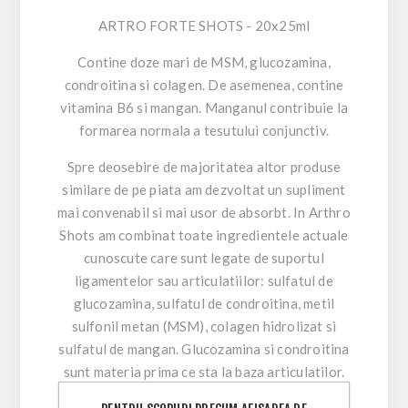
ARTRO FORTE SHOTS - 20x25ml
Contine doze mari de MSM, glucozamina,
condroitina si colagen. De asemenea, contine
vitamina B6 si mangan. Manganul contribuie la
formarea normala a tesutului conjunctiv.
Spre deosebire de majoritatea altor produse
similare de pe piata am dezvoltat un supliment
mai convenabil si mai usor de absorbt. In Arthro
Shots am combinat toate ingredientele actuale
cunoscute care sunt legate de suportul
ligamentelor sau articulatiilor: sulfatul de
glucozamina, sulfatul de condroitina, metil
sulfonil metan (MSM), colagen hidrolizat si
sulfatul de mangan. Glucozamina si condroitina
sunt materia prima ce sta la baza articulatilor.
MSM furnizeaza sulf, element important pentru