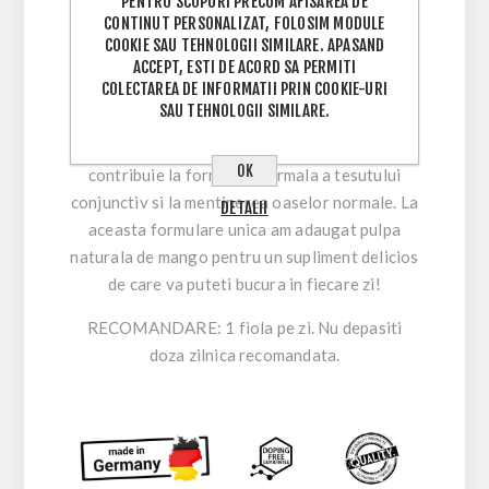
PENTRU SCOPURI PRECUM AFISAREA DE
construirea cartilajului. Hidrolizatul de colagen
CONTINUT PERSONALIZAT, FOLOSIM MODULE
este o proteina de structura care este
COOKIE SAU TEHNOLOGII SIMILARE. APASAND
responsabila de flexibilitatea si etanseitatea
ACCEPT, ESTI DE ACORD SA PERMITI
COLECTAREA DE INFORMATII PRIN COOKIE-URI
tesutului conjunctiv. De asemenea, poate
SAU TEHNOLOGII SIMILARE.
activa celulele cartilajului pentru a produce mai
multe tesuturi cartilaginoase. Manganul
OK
contribuie la formarea normala a tesutului
conjunctiv si la mentinerea oaselor normale. La
DETALII
aceasta formulare unica am adaugat pulpa
naturala de mango pentru un supliment delicios
de care va puteti bucura in fiecare zi!
RECOMANDARE: 1 fiola pe zi. Nu depasiti
doza zilnica recomandata.