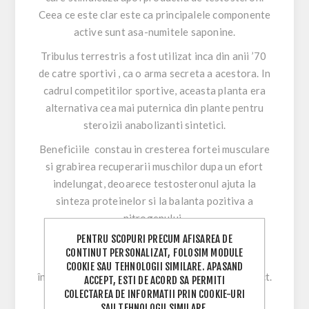
Ceea ce este clar este ca principalele componente
active sunt asa-numitele saponine.
Tribulus terrestris a fost utilizat inca din anii ’70
de catre sportivi , ca o arma secreta a acestora. In
cadrul competitilor sportive, aceasta planta era
alternativa cea mai puternica din plante pentru
steroizii anabolizanti sintetici.
Beneficiile constau in cresterea fortei musculare
si grabirea recuperarii muschilor dupa un efort
indelungat, deoarece testosteronul ajuta la
sinteza proteinelor si la balanta pozitiva a
nitrogenului.
PENTRU SCOPURI PRECUM AFISAREA DE
Prin urmare, utilizam doar cea mai buna calitate
CONTINUT PERSONALIZAT, FOLOSIM MODULE
disponibila pentru Tribulus ultra 90, ceea ce
COOKIE SAU TEHNOLOGII SIMILARE. APASAND
înseamnă o cantitate de 90% saponine din extract.
ACCEPT, ESTI DE ACORD SA PERMITI
COLECTAREA DE INFORMATII PRIN COOKIE-URI
Dtalii despre Tribulus ultra 90 gasiti
aici
.
SAU TEHNOLOGII SIMILARE.