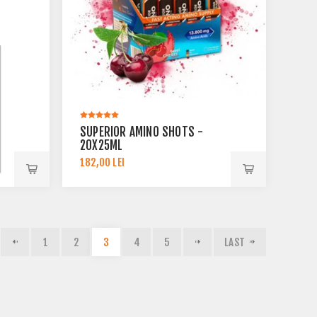
SUPERIOR AMINO SHOTS -
20X25ML
182,00 LEI
1
2
3
4
5
LAST