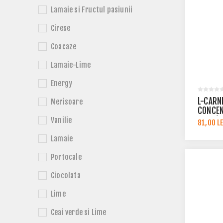
Lamaie si Fructul pasiunii
Cirese
Coacaze
Lamaie-Lime
Energy
L-CARN
Merisoare
CONCEN
CROM)
Vanilie
81,00 LE
Lamaie
Portocale
Ciocolata
Lime
Ceai verde si Lime